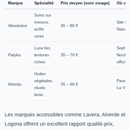
Marque
Spécialité
Prix moyen (soin visage)
Où ach
Soins sur
mesure,
Site off
Absolution
45 – 80 €
actifs
Natural
rares
Luxe bio,
Sephor
Patyka
textures
35 – 70 €
Nocibé,
riches
officiel
Huiles
végétales,
Paraph
Melvita
25 – 60 €
rituels
La Vie 
lents
Les marques accessibles comme Lavera, Alverde et
Logona offrent un excellent rapport qualité-prix,